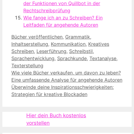
der Funktionen von Quillbot in der
Rechtschreibprüfung
Wie fange ich an zu Schreiben? Ein
Leitfaden für angehende Autoren
Kategorien
Bücher veröffentlichen
,
Grammatik
,
Inhaltserstellung
,
Kommunikation
,
Kreatives
Schreiben
,
Leserführung
,
Schreibstil
,
Sprachentwicklung
,
Sprachkunde
,
Textanalyse
,
Texterstellung
Wie viele Bücher verkaufen, um davon zu leben?
Eine umfassende Analyse für angehende Autoren
Überwinde deine Inspirationsschwierigkeiten:
Strategien für kreative Blockaden
Hier dein Buch kostenlos
vorstellen