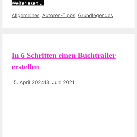
Weiterlesen …
Kategorien
Allgemeines
,
Autoren-Tipps
,
Grundlegendes
In 6 Schritten einen Buchtrailer
erstellen
15. April 2024
13. Juni 2021