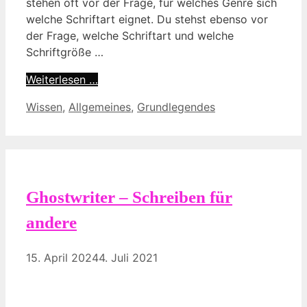
stehen oft vor der Frage, für welches Genre sich
welche Schriftart eignet. Du stehst ebenso vor
der Frage, welche Schriftart und welche
Schriftgröße …
Weiterlesen …
Kategorien
Wissen
,
Allgemeines
,
Grundlegendes
Ghostwriter – Schreiben für
andere
15. April 2024
4. Juli 2021