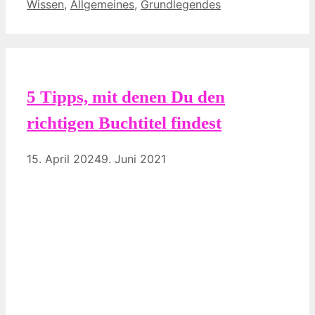
Kategorien
Wissen
,
Allgemeines
,
Grundlegendes
5 Tipps, mit denen Du den
richtigen Buchtitel findest
15. April 2024
9. Juni 2021