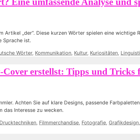
ort? Eine umfassende Analyse und 
m Artikel „der“. Diese kurzen Wörter spielen eine wichtige 
e Sprache ist.
utsche Wörter
,
Kommunikation
,
Kultur
,
Kuriositäten
,
Linguist
Cover erstellst: Tipps und Tricks 
mler. Achten Sie auf klare Designs, passende Farbpaletten
um das Interesse zu wecken.
Drucktechniken
,
Filmmerchandise
,
Fotografie
,
Grafikdesign