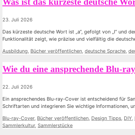
Was ist das kürzeste deutsche W
23. Juli 2026
Das kürzeste deutsche Wort ist „a“, gefolgt von „I“ und de
Funktionalität zeigt, wie präzise und vielfältig die deutsch
Kategorien
Ausbildung
,
Bücher veröffentlichen
,
deutsche Sprache
,
de
Wie du eine ansprechende Blu-ray-
22. Juli 2026
Ein ansprechendes Blu-ray-Cover ist entscheidend für Sam
Schriftarten und integrieren Sie wichtige Informationen, 
Kategorien
Blu-ray-Cover
,
Bücher veröffentlichen
,
Design Tipps
,
DIY
,
Sammlerkultur
,
Sammlerstücke