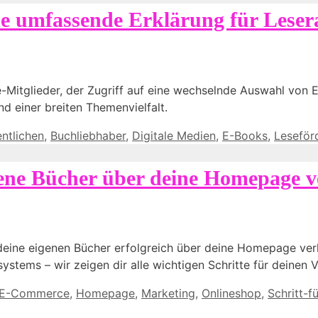
e umfassende Erklärung für Leser
e-Mitglieder, der Zugriff auf eine wechselnde Auswahl von
nd einer breiten Themenvielfalt.
ntlichen
,
Buchliebhaber
,
Digitale Medien
,
E-Books
,
Leseför
igene Bücher über deine Homepage 
du deine eigenen Bücher erfolgreich über deine Homepage ve
stems – wir zeigen dir alle wichtigen Schritte für deinen V
E-Commerce
,
Homepage
,
Marketing
,
Onlineshop
,
Schritt-f