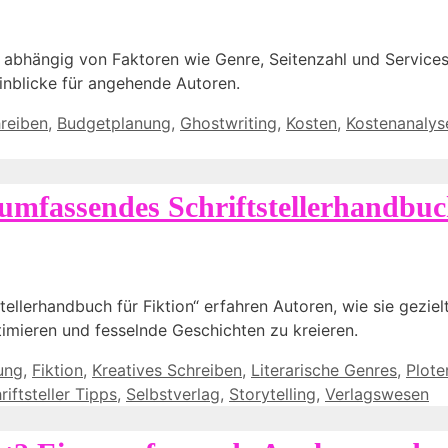
, abhängig von Faktoren wie Genre, Seitenzahl und Services
Einblicke für angehende Autoren.
reiben
,
Budgetplanung
,
Ghostwriting
,
Kosten
,
Kostenanalys
 umfassendes Schriftstellerhandbuc
tellerhandbuch für Fiktion“ erfahren Autoren, wie sie gezie
imieren und fesselnde Geschichten zu kreieren.
ung
,
Fiktion
,
Kreatives Schreiben
,
Literarische Genres
,
Plote
riftsteller Tipps
,
Selbstverlag
,
Storytelling
,
Verlagswesen