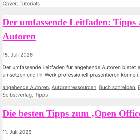
Cover
,
Tutorials
Der umfassende Leitfaden: Tipps
Autoren
15. Juli 2026
Der umfassende Leitfaden für angehende Autoren bietet ess
umsetzen und Ihr Werk professionell präsentieren können. S
Kategorien
angehende Autoren
,
Autorenressourcen
,
Buch schreiben
,
Selbstverlag
,
Tipps
Die besten Tipps zum ‚Open Office
11. Juli 2026