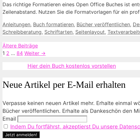
Das richtige Formatieren eines Open Office Buches ist ents
Zeilenabstand. Nutzen Sie die Formatvorlagen für ein prof
Kategorien
Anleitungen
,
Buch formatieren
,
Bücher veröffentlichen
,
De
Schreibberatung
,
Schriftarten
,
Seitenlayout
,
Textverarbei
Ältere Beiträge
Seite
Seite
Seite
1
2
…
84
Weiter
→
Hier dein Buch kostenlos vorstellen
Neue Artikel per E-Mail erhalten
Verpasse keinen neuen Artikel mehr. Erhalte einmal 
Bücher veröffentlichen. Erhalte als Dankeschön den 
Email
Indem Du fortfährst, akzeptierst Du unsere Datensc