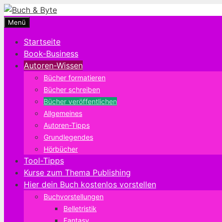
Zum
Inhalt
Menü
springen
Startseite
Book-Business
Autoren-Wissen
Bücher formatieren
Bücher schreiben
Bücher veröffentlichen
Allgemeines
Autoren-Tipps
Grundlegendes
Hörbücher
Tool-Tipps
Kurse zum Thema Publishing
Hier dein Buch kostenlos vorstellen
Buchvorstellungen
Belletristik
Fantasy