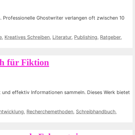
. Professionelle Ghostwriter verlangen oft zwischen 10
e
,
Kreatives Schreiben
,
Literatur
,
Publishing
,
Ratgeber
,
h für Fiktion
lt und effektiv Informationen sammeln. Dieses Werk bietet
ntwicklung
,
Recherchemethoden
,
Schreibhandbuch
,