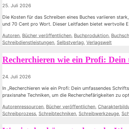
25. Juli 2026
Die Kosten für das Schreiben eines Buches variieren stark
und 70 Cent pro Wort. Dieser Leitfaden bietet wertvolle 
Kategorien
Autoren
,
Bücher veröffentlichen
,
Buchproduktion
,
Buchsch
Schreibdienstleistungen
,
Selbstverlag
,
Verlagswelt
Recherchieren wie ein Profi: Dein
24. Juli 2026
In „Recherchieren wie ein Profi: Dein umfassendes Schrifts
praxisnahe Techniken, um die Recherchefärigkeiten zu opt
Kategorien
Autorenressourcen
,
Bücher veröffentlichen
,
Charakterbild
Schreibprozess
,
Schreibtechniken
,
Schreibwerkzeuge
,
Sch