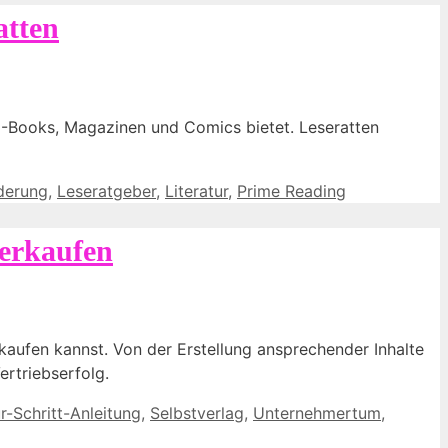
atten
 E-Books, Magazinen und Comics bietet. Leseratten
derung
,
Leseratgeber
,
Literatur
,
Prime Reading
verkaufen
rkaufen kannst. Von der Erstellung ansprechender Inhalte
ertriebserfolg.
ür-Schritt-Anleitung
,
Selbstverlag
,
Unternehmertum
,