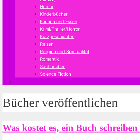
Humor
Kinderbücher
Kochen und Essen
Krimi/Thriller/Horror
Kurzgeschichten
Reisen
Religion und Spiritualität
Romantik
Sachbücher
Science Fiction
Bücher veröffentlichen
Was kostet es, ein Buch schreiben