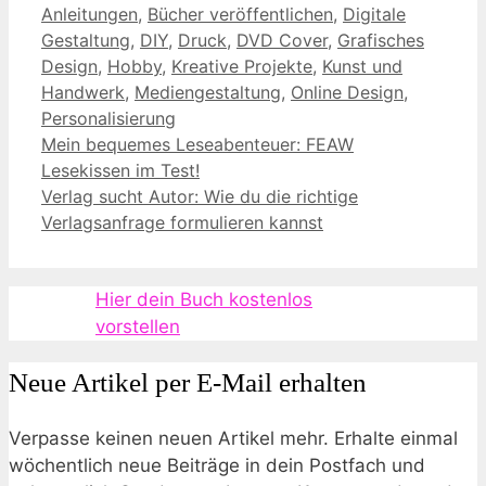
Kategorien
Anleitungen
,
Bücher veröffentlichen
,
Digitale
Gestaltung
,
DIY
,
Druck
,
DVD Cover
,
Grafisches
Design
,
Hobby
,
Kreative Projekte
,
Kunst und
Handwerk
,
Mediengestaltung
,
Online Design
,
Personalisierung
Mein bequemes Leseabenteuer: FEAW
Lesekissen im Test!
Verlag sucht Autor: Wie du die richtige
Verlagsanfrage formulieren kannst
Hier dein Buch kostenlos
vorstellen
Neue Artikel per E-Mail erhalten
Verpasse keinen neuen Artikel mehr. Erhalte einmal
wöchentlich neue Beiträge in dein Postfach und