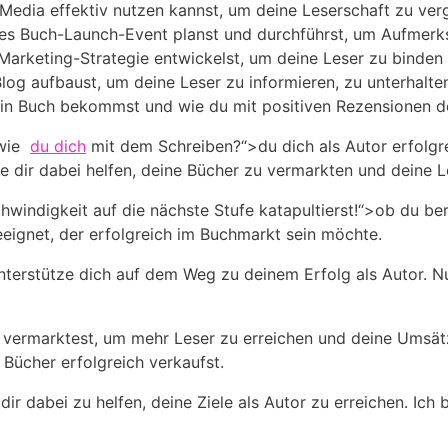
 Media effektiv nutzen kannst, ⁢um ⁤deine Leserschaft zu​ ver
ches‍ Buch-Launch-Event planst⁢ und⁤ durchführst,⁤ um Aufmerk
l-Marketing-Strategie entwickelst,⁤ um deine⁤ Leser zu binde
Blog aufbaust, um deine‍ Leser zu informieren,‍ zu unterhalten
in Buch⁢ bekommst ‌und wie du mit positiven Rezensionen d
ie ⁤
du dich
mit dem Schreiben?“>du dich als ⁤Autor ⁣erfolgre
ie‌ dir⁣ dabei helfen, ​deine Bücher ⁤zu vermarkten und⁣ deine⁢
windigkeit auf die nächste Stufe katapultierst!“>ob du berei
 geeignet, der erfolgreich im Buchmarkt sein möchte.
erstütze‍ dich auf ⁤dem⁣ Weg zu deinem Erfolg als Autor. Nut
v ⁢vermarktest, um mehr Leser ⁤zu erreichen und deine​ Umsätz
 Bücher erfolgreich ​verkaufst.
r dabei zu helfen,⁤ deine Ziele als Autor‍ zu⁣ erreichen. Ich 