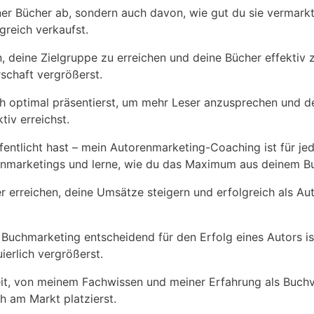
einer Bücher ab, sondern auch davon,⁢ wie gut du sie​ verma
lgreich verkaufst.
n, deine Zielgruppe‌ zu ⁤erreichen und ‌deine Bücher effektiv
erschaft vergrößerst.
h optimal präsentierst,⁤ um mehr Leser ⁣anzusprechen und ​dein
tiv erreichst.
entlicht hast – ​mein Autorenmarketing-Coaching ​ist ⁣für je
enmarketings und lerne,​ wie ‌du⁢ das Maximum aus deinem B
r erreichen, deine Umsätze ⁤steigern und erfolgreich als Auto
chmarketing entscheidend ⁢für den ⁢Erfolg​ eines Autors ist.
ierlich vergrößerst.
t,⁢ von meinem‍ Fachwissen ⁢und meiner Erfahrung⁤ als Buchver
ch am Markt platzierst.