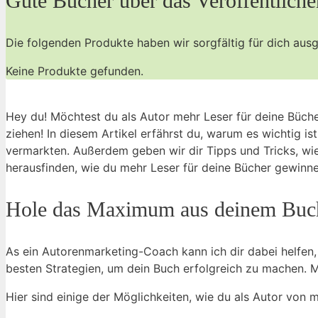
Gute Bücher über das Veröffentliche
Die folgenden Produkte haben wir ​sorgfältig⁤ für dich au
Keine Produkte gefunden.
Hey du!​ Möchtest du als Autor mehr​ Leser für deine Büc
ziehen! In diesem Artikel⁣ erfährst du, warum ‍es wichtig ist,
vermarkten. Außerdem geben ‌wir ⁤dir Tipps und Tricks, wi
herausfinden, wie du mehr Leser für ‍deine ‌Bücher​ gewinn
Hole das Maximum aus deinem Buch 
As⁢ ein Autorenmarketing-Coach ‍kann ich dir dabei helfen
⁣besten ⁤Strategien, um‍ dein Buch erfolgreich zu machen. M
Hier ⁣sind​ einige der Möglichkeiten, wie du ​als Autor von