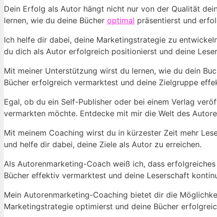
Dein Erfolg als Autor hängt nicht‌ nur von der​ Qualität d
lernen,⁢ wie du deine Bücher
optimal
⁢präsentierst und⁢ erfo
Ich⁢ helfe dir ‍dabei, deine Marketingstrategie zu entwickel
du dich als⁢ Autor​ erfolgreich ⁣positionierst und⁤ deine Les
Mit​ meiner Unterstützung⁤ wirst⁢ du⁢ lernen, wie du dein Buc
‍Bücher erfolgreich vermarktest‌ und ⁤deine ‌Zielgruppe effek
Egal, ob du ein Self-Publisher oder bei einem Verlag veröff
vermarkten ‌möchte. Entdecke mit mir die ⁢Welt des Autor
Mit‌ meinem Coaching ⁤wirst du‍ in ​kürzester Zeit mehr Lese
und helfe dir ⁢dabei, deine Ziele als​ Autor zu⁤ erreichen.
Als Autorenmarketing-Coach weiß ‍ich, dass erfolgreiches Bu
Bücher effektiv ⁣vermarktest‌ und deine Leserschaft kontinu
Mein Autorenmarketing-Coaching bietet ⁤dir​ die ‍Möglichkei
Marketingstrategie ‌optimierst und deine ⁣Bücher erfolgrei