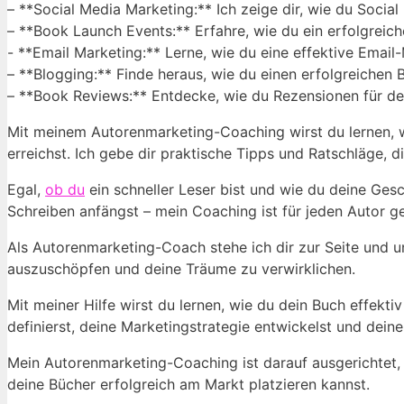
– **Social Media Marketing:** Ich zeige dir, wie‍ du ⁤Social
– ‍**Book ⁢Launch Events:** Erfahre, wie‍ du​ ein erfolgrei
-​ **Email Marketing:** Lerne, wie du eine⁤ effektive ⁤Emai
– **Blogging:** ‌Finde heraus, ‌wie du⁤ einen erfolgreichen 
– **Book Reviews:** ⁣Entdecke, wie du Rezensionen für de
Mit ⁣meinem Autorenmarketing-Coaching wirst du‍ lernen, w
erreichst.‍ Ich gebe dir praktische Tipps und‌ Ratschläge,⁣ d
Egal,
ob du
ein schneller Leser bist und wie du deine Gesch
Schreiben anfängst‌ – mein Coaching⁣ ist⁤ für​ jeden Autor
Als Autorenmarketing-Coach stehe ich dir zur Seite und unt
auszuschöpfen‌ und deine Träume zu ‌verwirklichen.
Mit meiner Hilfe wirst du lernen, wie du dein Buch ‌effekti
definierst,⁢ deine Marketingstrategie entwickelst und deine
Mein Autorenmarketing-Coaching ist darauf ​ausgerichtet, ⁣di
deine Bücher erfolgreich am Markt platzieren kannst.