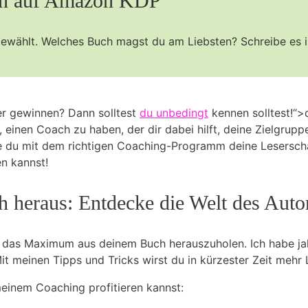
n ‌auf ​Amazon ​KDP
sgewählt. ​Welches Buch magst du am Liebsten? Schreibe es 
her gewinnen? Dann solltest
du unbedingt
kennen solltest!“>
 einen ⁤Coach zu⁤ haben, der⁤ dir dabei hilft, ⁤deine Zielgruppe 
e du mit dem richtigen Coaching-Programm deine ‍Leserschaf
en kannst!
heraus: Entdecke die Welt des Auto
, das Maximum aus⁣ deinem Buch herauszuholen. Ich⁤ habe ja
it meinen Tipps und ⁢Tricks wirst du in kürzester ⁤Zeit ⁢mehr
 meinem Coaching profitieren kannst: