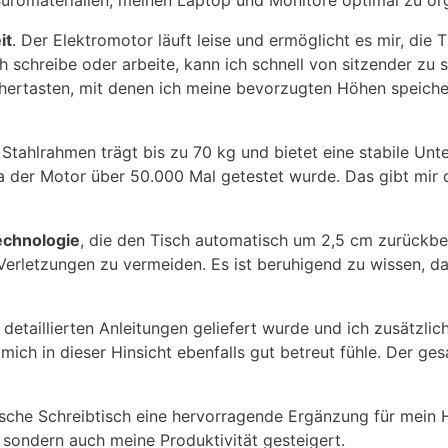
üromaterialien, meinen Laptop und Monitore optimal zu org
it
. Der Elektromotor läuft leise und ermöglicht es mir, die
h schreibe oder arbeite, kann ich schnell von sitzender zu
chertasten, mit denen ich meine bevorzugten Höhen speiche
Stahlrahmen trägt bis zu 70 kg und bietet eine stabile Unt
a der Motor über 50.000 Mal getestet wurde. Das gibt mir d
echnologie
, die den Tisch automatisch um 2,5 cm zurückbew
 Verletzungen zu vermeiden. Es ist beruhigend zu wissen, 
 detaillierten Anleitungen geliefert wurde und ich zusätzlich
ch in dieser Hinsicht ebenfalls gut betreut fühle. Der ges
che Schreibtisch eine hervorragende Ergänzung für mein Ho
 sondern auch meine Produktivität gesteigert.