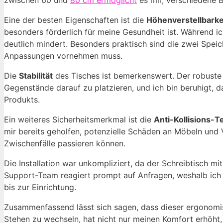
zwischen 60 und
80 cm ermöglicht
es mir, verschiedene B
Eine der besten Eigenschaften ist die
Höhenverstellbarke
besonders förderlich für meine Gesundheit ist. Während ic
deutlich mindert. Besonders praktisch sind die zwei Spei
Anpassungen vornehmen muss.
Die
Stabilität
des Tisches ist bemerkenswert. Der robuste 
Gegenstände darauf zu platzieren, und ich bin beruhigt, d
Produkts.
Ein weiteres Sicherheitsmerkmal ist die
Anti-Kollisions-T
mir bereits geholfen, potenzielle Schäden an Möbeln und
Zwischenfälle passieren können.
Die Installation war unkompliziert, da der Schreibtisch mit
Support-Team reagiert prompt auf Anfragen, weshalb ich mi
bis zur Einrichtung.
Zusammenfassend lässt sich sagen, dass dieser ergonomis
Stehen zu wechseln, hat nicht nur meinen Komfort erhöht,