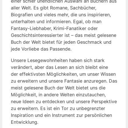
einer schier unendlichen​ Auswahl an Büchern⁤ aus
aller Welt. Es gibt ‍Romane, Sachbücher,
Biografien und vieles mehr, die uns ⁣inspirieren,​
unterhalten ⁣und informieren. Egal, ‍ob man
Fantasy-Liebhaber, Krimi-Fanatiker ‌oder‍
Geschichtsinteressierter ist – das meist gelesene
⁣Buch der ​Welt bietet ⁢für jeden ⁣Geschmack und
jede Vorliebe das Passende.
Unsere Lesegewohnheiten‌ haben sich stark
‍verändert, aber‍ das Lesen an sich bleibt eine
der effektivsten Möglichkeiten, um unser Wissen
zu erweitern und ​unsere Fantasie anzuregen. Das
meist gelesene Buch ⁢der Welt ⁤bietet uns die
‍Möglichkeit, in⁣ andere Welten einzutauchen,
neue⁤ Ideen⁣ zu entdecken‌ und unsere⁣ Perspektive
⁢zu⁤ erweitern. Es ist ein Tor ⁤zu unbegrenzter
Inspiration und ein ⁣Instrument zur persönlichen⁤
Entwicklung.