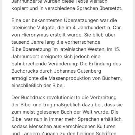
Jahrhunderte⁢ wurden​ diese ‍Texte ‌vielfach
kopiert und in verschiedene Sprachen⁣ übersetzt.
Eine der bekanntesten​ Übersetzungen war die
lateinische Vulgata, die ​im 4. Jahrhundert n.​ Chr.
von​ Hieronymus erstellt wurde. ‍Sie blieb über
tausend Jahre lang die vorherrschende
Bibelübersetzung im lateinischen Westen. Im 15.
Jahrhundert ereignete sich jedoch eine
bahnbrechende Veränderung:‌ Die Erfindung des
Buchdrucks durch‍ Johannes⁤ Gutenberg
ermöglichte die Massenproduktion⁣ von Büchern,
einschließlich ⁣der Bibel.
Der Buchdruck ‌revolutionierte die Verbreitung
der Bibel und trug maßgeblich dazu bei,⁤ dass sie
zum meist⁤ gelesenen⁢ Buch ⁣der​ Welt wurde. Die​
Bibel war nun ⁤in ⁣immer ⁢mehr Sprachen⁢ erhältlich,
sodass Menschen aus verschiedenen ‌Kulturen‌
und ‍Ländern Zugang⁣ zu‍ den heiligen Schriften