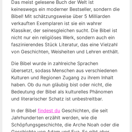
Das meist gelesene Buch der Welt ist
keineswegs ein moderner Bestseller, sondern die
Bibel! Mit schätzungsweise ⁢über 5 Milliarden
⁢verkauften Exemplaren ist sie ein ⁢wahrer
Klassiker, der seinesgleichen sucht. Die Bibel ist
nicht‌ nur ‍ein ⁣religiöses Werk, sondern ‌auch ein
faszinierendes Stück ‍Literatur, das eine Vielzahl
von ​Geschichten, Weisheiten und Lehren enthält.
Die ⁣Bibel⁣ wurde in zahlreiche Sprachen
übersetzt,⁢ sodass ‌Menschen aus verschiedenen‍
Kulturen und⁣ Regionen Zugang zu ​ihrem Inhalt
haben. Ob du nun⁤ gläubig ⁣bist oder ⁤nicht, die⁢
Bedeutung der Bibel als kulturelles ⁤Phänomen
und⁤ literarischer ‌Schatz ist unbestreitbar.
In der Bibel
findest du
⁢Geschichten,‍ die⁣ seit
Jahrhunderten erzählt werden, wie die
Schöpfungsgeschichte, die Arche Noah oder die ​
Geschichte von ‍Adam und⁣ Eva. ​Es gibt aber