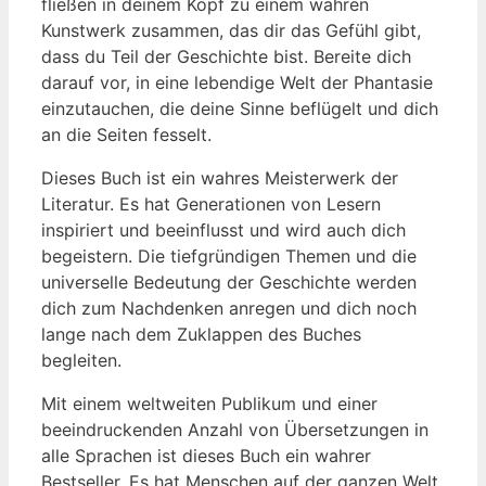
fließen in deinem⁣ Kopf zu einem wahren
Kunstwerk zusammen, das dir ‌das Gefühl gibt,
⁤dass du ⁣Teil der Geschichte bist. Bereite ⁢dich
darauf vor, in eine⁤ lebendige Welt der Phantasie
einzutauchen, die deine Sinne beflügelt und dich‌
an die​ Seiten fesselt.
Dieses Buch ist ein ⁤wahres Meisterwerk der
Literatur. Es hat Generationen von​ Lesern
inspiriert und beeinflusst ⁢und wird auch ⁣dich
begeistern. ⁢Die ​tiefgründigen ⁣Themen‍ und die
universelle Bedeutung der Geschichte⁤ werden
dich ​zum Nachdenken anregen‌ und dich noch
lange nach dem Zuklappen⁢ des Buches
begleiten.
Mit einem weltweiten Publikum und‍ einer
beeindruckenden Anzahl von Übersetzungen in
alle Sprachen ist dieses ​Buch ein ​wahrer
Bestseller. Es hat Menschen auf⁢ der‌ ganzen ⁤Welt⁢