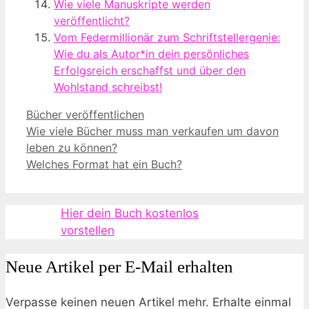
Wie viele Manuskripte werden
veröffentlicht?
Vom Federmillionär zum Schriftstellergenie:
Wie du als Autor*in dein persönliches
Erfolgsreich erschaffst und über den
Wohlstand schreibst!
Kategorien
Bücher veröffentlichen
Wie viele Bücher muss man verkaufen um davon
leben zu können?
Welches Format hat ein Buch?
Hier dein Buch kostenlos
vorstellen
Neue Artikel per E-Mail erhalten
Verpasse keinen neuen Artikel mehr. Erhalte einmal