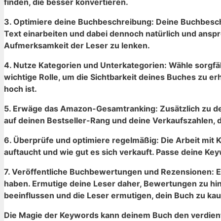
finden, die besser konvertieren.
3. Optimiere deine Buchbeschreibung:​ Deine Buchbeschrei
Text einarbeiten und ‍dabei⁢ dennoch natürlich​ und ⁣a
Aufmerksamkeit der Leser zu lenken.
4. Nutze ​Kategorien und Unterkategorien: ⁤Wähle sorgfält
wichtige Rolle, um die⁢ Sichtbarkeit deines Buches zu e
hoch ist.
5. Erwäge⁢ das ⁢Amazon-Gesamtranking:⁢ Zusätzlich zu de
auf deinen ​Bestseller-Rang und ⁣deine‍ Verkaufszahlen, d
6.​ Überprüfe und optimiere‌ regelmäßig: Die Arbeit mit
auftaucht und ‌wie⁣ gut es sich ⁢verkauft. Passe deine K
7.​ Veröffentliche Buchbewertungen und Rezensionen: Ein
haben. Ermutige deine⁣ Leser daher, Bewertungen ⁢zu‌ h
beeinflussen und die Leser ermutigen, dein Buch zu​ kau
Die Magie der ‍Keywords kann deinem Buch‍ den verdiente