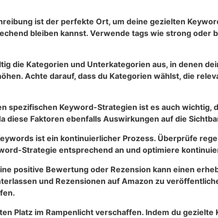
bung ist der perfekte Ort, um deine gezielten‌ Keywords‌ 
nsprechend bleiben kannst. ‍Verwende tags wie strong ode
ig die Kategorien ⁤und Unterkategorien ‍aus,⁣ in denen‌ dei
rhöhen. Achte darauf,⁤ dass du Kategorien wählst, die rel
n spezifischen Keyword-Strategien ⁤ist es ⁤auch wichtig,
a diese Faktoren ebenfalls⁣ Auswirkungen ⁣auf die ⁤Sichtba
 Keywords ist ein kontinuierlicher Prozess. Überprüfe ⁣re
eyword-Strategie entsprechend an‌ und optimiere​ kontinuie
e⁣ positive Bewertung oder Rezension kann‍ einen erhebli
interlassen und‍ Rezensionen auf Amazon zu ‌veröffentli
fen.
n Platz ‌im ‍Rampenlicht verschaffen. Indem du⁤ gezielte