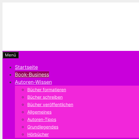
Zum
Inhalt
springen
Menü
Startseite
Book-Business
Autoren-Wissen
Bücher formatieren
Bücher schreiben
Bücher veröffentlichen
Allgemeines
Autoren-Tipps
Grundlegendes
Hörbücher