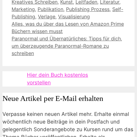
Kreatives Schreiben
,
Kunst
,
Leitfaden
,
Literatur
,
Marketing
,
Publikation
,
Publishing Prozess
,
Self-
Publishing
,
Verlage
,
Visualisierung
Alles, was du über das Lesen von Amazon Prime
Büchern wissen musst
Paranormal und Übernatürliches: Tipps für dich,
um überzeugende Paranormal-Romane zu
schreiben
Hier dein Buch kostenlos
vorstellen
Neue Artikel per E-Mail erhalten
Verpasse keinen neuen Artikel mehr. Erhalte einmal
wöchentlich neue Beiträge in dein Postfach und
gelegentlich Sonderangebote zu Kursen rund um das