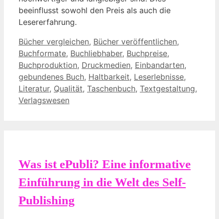
beeinflusst sowohl den Preis als auch die
Lesererfahrung.
Kategorien
Bücher vergleichen
,
Bücher veröffentlichen
,
Buchformate
,
Buchliebhaber
,
Buchpreise
,
Buchproduktion
,
Druckmedien
,
Einbandarten
,
gebundenes Buch
,
Haltbarkeit
,
Leserlebnisse
,
Literatur
,
Qualität
,
Taschenbuch
,
Textgestaltung
,
Verlagswesen
Was ist ePubli? Eine informative
Einführung in die Welt des Self-
Publishing