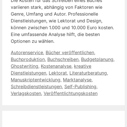
Die Kosten für das Schreiben eines Buches
variieren stark, abhängig von Faktoren wie
Genre, Umfang und Autor. Professionelle
Dienstleistungen, wie Lektorat und Design,
können zwischen 1.000 und 10.000 Euro kosten.
Eine umfassende Analyse hilft, die besten
Optionen zu wählen.
Kategorien
Autorenservice
,
Bücher veröffentlichen
,
Buchproduktion
,
Buchschreiben
,
Budgetplanung
,
Ghostwriting
,
Kostenanalyse
,
kreative
Dienstleistungen
,
Lektorat
,
Literaturberatung
,
Manuskriptentwicklung
,
Marktanalyse
,
Schreibdienstleistungen
,
Self-Publishing
,
Verlagskosten
,
Veröffentlichtungskosten