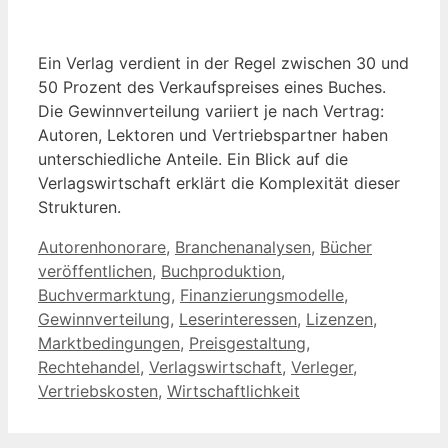
Ein Verlag verdient in der Regel zwischen 30 und
50 Prozent des Verkaufspreises eines Buches.
Die Gewinnverteilung variiert je nach Vertrag:
Autoren, Lektoren und Vertriebspartner haben
unterschiedliche Anteile. Ein Blick auf die
Verlagswirtschaft erklärt die Komplexität dieser
Strukturen.
Kategorien
Autorenhonorare
,
Branchenanalysen
,
Bücher
veröffentlichen
,
Buchproduktion
,
Buchvermarktung
,
Finanzierungsmodelle
,
Gewinnverteilung
,
Leserinteressen
,
Lizenzen
,
Marktbedingungen
,
Preisgestaltung
,
Rechtehandel
,
Verlagswirtschaft
,
Verleger
,
Vertriebskosten
,
Wirtschaftlichkeit