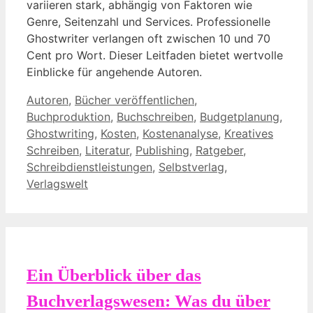
variieren stark, abhängig von Faktoren wie
Genre, Seitenzahl und Services. Professionelle
Ghostwriter verlangen oft zwischen 10 und 70
Cent pro Wort. Dieser Leitfaden bietet wertvolle
Einblicke für angehende Autoren.
Kategorien
Autoren
,
Bücher veröffentlichen
,
Buchproduktion
,
Buchschreiben
,
Budgetplanung
,
Ghostwriting
,
Kosten
,
Kostenanalyse
,
Kreatives
Schreiben
,
Literatur
,
Publishing
,
Ratgeber
,
Schreibdienstleistungen
,
Selbstverlag
,
Verlagswelt
Ein Überblick über das
Buchverlagswesen: Was du über