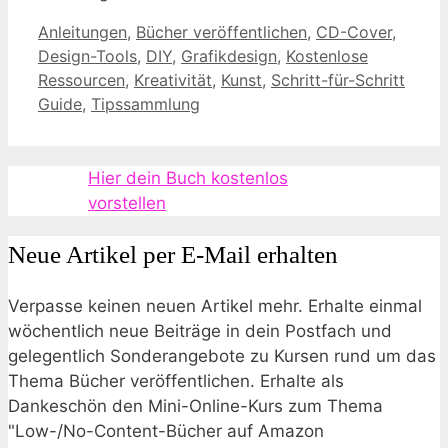
Kategorien
Anleitungen
,
Bücher veröffentlichen
,
CD-Cover
,
Design-Tools
,
DIY
,
Grafikdesign
,
Kostenlose
Ressourcen
,
Kreativität
,
Kunst
,
Schritt-für-Schritt
Guide
,
Tipssammlung
Hier dein Buch kostenlos
vorstellen
Neue Artikel per E-Mail erhalten
Verpasse keinen neuen Artikel mehr. Erhalte einmal
wöchentlich neue Beiträge in dein Postfach und
gelegentlich Sonderangebote zu Kursen rund um das
Thema Bücher veröffentlichen. Erhalte als
Dankeschön den Mini-Online-Kurs zum Thema
"Low-/No-Content-Bücher auf Amazon