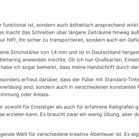
ur funktional ist, sondern auch ästhetisch ansprechend wirkt
ies macht das Schreiben über längere Zeiträume hinweg äuß
r hilft, ihn sicher zu transportieren, sondern auch ein Gefüh
 eine Strichstärke von 1,4 mm und ist in Deutschland hergest
andlettering anwenden möchte. Ob ich nun Grußkarten, Einlad
h habe ich sogar bemerkt, dass meine Handschrift durch den
besonders erfreut darüber, dass der Füller mit Standard-Tin
erlässig sind, sondern auch in verschiedenen konstanten Fa
Stimmung oder Anlass.
er sowohl für Einsteiger als auch für erfahrene Kalligrafen g
se erzielen kann. Es braucht zwar ein wenig Übung, aber d
ragende Wahl für verschiedene kreative Abenteuer ist. Es ei