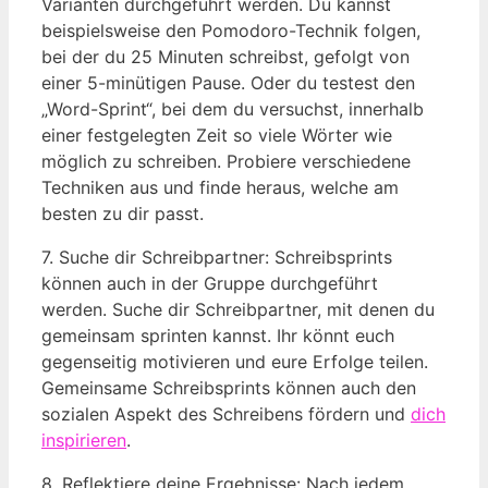
Varianten durchgeführt werden. Du kannst
beispielsweise den ⁢Pomodoro-Technik​ folgen,
⁤bei ⁤der du 25 Minuten schreibst,⁢ gefolgt ​von
einer 5-minütigen Pause.⁢ Oder du testest den
„Word-Sprint“, bei dem ⁢du versuchst, innerhalb
⁢einer festgelegten ⁢Zeit so‍ viele Wörter⁢ wie
möglich zu schreiben. Probiere verschiedene
Techniken aus und finde heraus, welche am
besten zu dir passt.
7. Suche ‍dir Schreibpartner: Schreibsprints
können auch‌ in der Gruppe‍ durchgeführt ​
werden. Suche dir Schreibpartner,​ mit ⁢denen du
gemeinsam sprinten ⁤kannst.⁢ Ihr könnt euch
gegenseitig motivieren und eure Erfolge teilen.
Gemeinsame​ Schreibsprints können auch den
sozialen Aspekt des‍ Schreibens ⁢fördern und
dich
inspirieren
.
8. Reflektiere deine Ergebnisse: Nach jedem