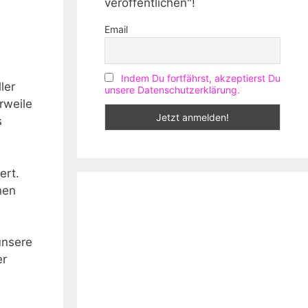
veröffentlichen"!
Email
Indem Du fortfährst, akzeptierst Du
ler
unsere Datenschutzerklärung.
rweile
s
ert.
en‌
unsere
er