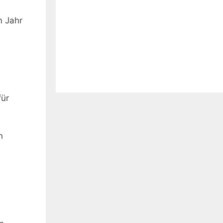
m Jahr
ür⁣
n