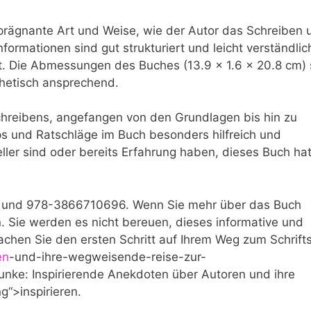
⁣ prägnante Art und Weise, wie der‍ Autor das Schreiben 
nformationen sind gut​ strukturiert und leicht verständli
. Die Abmessungen‍ des Buches ⁢(13.9 x 1.6 x 20.8 cm) 
thetisch ansprechend.
hreibens, angefangen von den⁣ Grundlagen bis ⁢hin zu
ps und Ratschläge im ⁣Buch​ besonders hilfreich und
teller ⁢sind oder ‌bereits Erfahrung haben, dieses Buch ha
und 978-3866710696. Wenn Sie mehr⁤ über das Buch
‌ Sie‍ werden es nicht bereuen,‍ dieses informative und
achen Sie den ersten Schritt auf Ihrem ​Weg zum Schrifts
en
-und-ihre-wegweisende-reise-zur-
 Funke: Inspirierende Anekdoten über Autoren und ihre
g“>inspirieren.