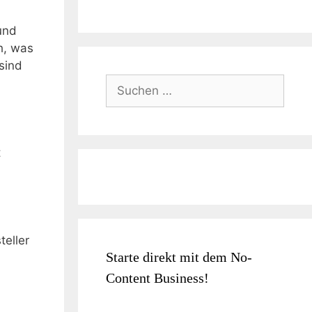
und
ch, was
sind
Suchen
nach:
t
teller
Starte direkt mit dem No-
Content Business!