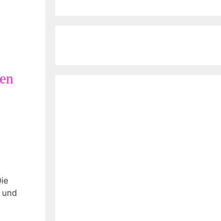
ten
Die
n und