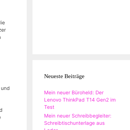
die
zer
m
⁤
Neueste Beiträge
n und
Mein neuer Büroheld: Der
Lenovo ThinkPad T14 Gen2 im
Test
nd
Mein neuer Schreibbegleiter:
e
Schreibtischunterlage aus