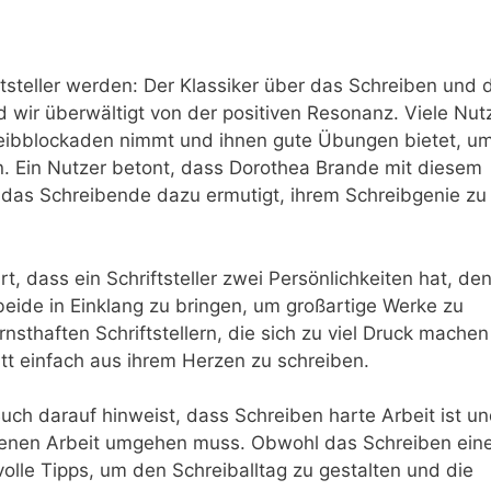
steller werden: Der Klassiker über das Schreiben und 
wir ⁤überwältigt von ⁣der⁣ positiven ‍Resonanz. Viele‍ Nut
chreibblockaden nimmt und ihnen gute ⁣Übungen bietet, u
en. Ein Nutzer betont, dass ‍Dorothea Brande mit diesem
 das Schreibende dazu ermutigt,⁢ ihrem Schreibgenie zu
t, dass ein Schriftsteller zwei Persönlichkeiten hat, den
‌beide⁣ in Einklang zu ‌bringen, um großartige​ Werke zu
nsthaften Schriftstellern, ‌die sich zu viel Druck mache
att einfach aus ihrem Herzen zu schreiben.
Buch darauf hinweist, dass Schreiben harte Arbeit ist u
r eigenen Arbeit ​umgehen muss. Obwohl das Schreiben ein
tvolle Tipps, um den Schreiballtag zu gestalten und die