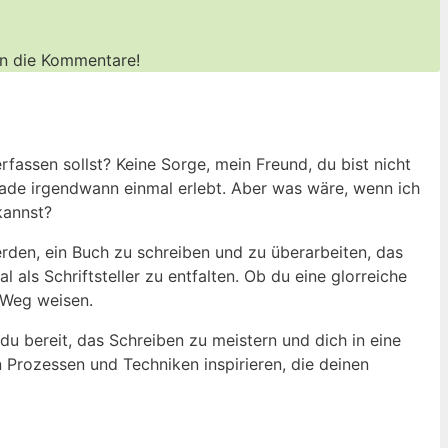
n⁢ die⁣ Kommentare!
assen sollst?⁣ Keine Sorge, ‌mein Freund, du bist nicht
ckade irgendwann einmal erlebt. Aber ⁣was wäre, wenn ⁢ich
kannst?
erden, ein⁢ Buch zu schreiben und zu⁤ überarbeiten, ⁣das
 ‍als Schriftsteller zu entfalten. Ob du eine glorreiche
 Weg ‍weisen.
t du bereit, ⁣das Schreiben zu meistern und dich in eine
n Prozessen‌ und ​Techniken inspirieren, ⁢die deinen