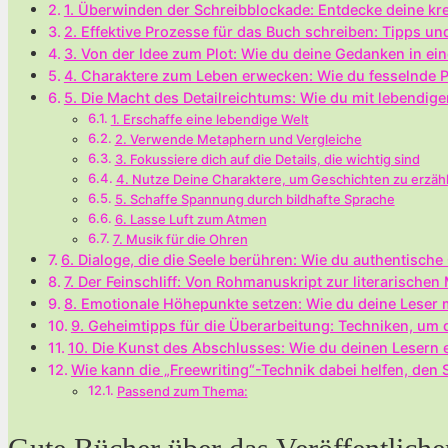
1. Überwinden ‌der Schreibblockade: Entdecke deine ‍kr
2. Effektive⁣ Prozesse für das ⁣Buch schreiben:⁤ Tipps​ un
3. Von der Idee zum Plot: Wie du deine Gedanken in ‍e
4.⁤ Charaktere zum Leben erwecken: Wie du fesselnde 
5. Die Macht⁤ des Detailreichtums: Wie du⁣ mit ⁤lebendig
1. Erschaffe eine⁣ lebendige Welt
2.⁣ Verwende Metaphern und Vergleiche
3. Fokussiere​ dich auf die Details, die wichtig sind
4. Nutze Deine Charaktere, um Geschichten zu erzäh
5. Schaffe Spannung durch bildhafte⁢ Sprache
6. Lasse ⁢Luft zum‍ Atmen
7. Musik für‍ die Ohren
6. Dialoge, die ​die ⁢Seele berühren: Wie du authentisch
7. Der Feinschliff: Von Rohmanuskript ​zur‍ literarisch
8. Emotionale Höhepunkte setzen: Wie du deine Leser m
9. Geheimtipps⁢ für die ​Überarbeitung: Techniken, um de
10. Die Kunst⁤ des Abschlusses: Wie ‌du deinen Lesern 
Wie kann die „Freewriting“-Technik dabei helfen, de
Passend zum Thema: