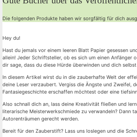
Gute ​Bücher über das Veröffentlic
Die ⁣folgenden ‍Produkte haben wir sorgfältig⁤ für⁣ dich a
Hey ​du!
Hast du jemals vor einem leeren Blatt Papier gesessen und 
allein! Jeder Schriftsteller, ⁢ob es sich um einen ‍Anfänge
dir sage, dass‍ du diese Hürde überwinden und⁢ dich selb
In diesem Artikel wirst​ du ⁢in‌ die zauberhafte Welt der eff
deine Leser verzaubert. Vergiss die ​Ängste⁣ und Zweifel, d
Fantasiegeschichte erschaffen möchtest oder eine tiefsin
Also schnall dich an, lass ⁤deine Kreativität fließen ‌und le
‍literarische Meisterwerkschmiede ⁢zu verwandeln? ⁢Dann tauc
Autorenträumen gerecht werden.
Bereit für den Zauberstift? Lass uns‌ loslegen und die Sch