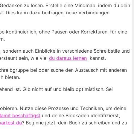
⁣ Gedanken zu lösen. Erstelle eine Mindmap, indem du dein
ügst. Dies kann dazu beitragen, neue Verbindungen
e kontinuierlich, ohne​ Pausen ​oder Korrekturen, für‌ eine
rn.
 sondern⁤ auch Einblicke ⁢in verschiedene Schreibstile und
rstaunt sein,⁣ wie viel
du daraus‍ lernen
‌ kannst.
er Schreibgruppe bei oder‌ suche den Austausch mit anderen
h bieten.
hend ⁣ist. Gib nicht auf und bleib optimistisch. Sei
obieren.‍ Nutze diese Prozesse ‍und Techniken, um ⁣deine
damit beschäftigst
und‌ deine Blockaden ​identifizierst, ​
artest‍ du
? Beginne​ jetzt, dein Buch zu schreiben‍ und zu