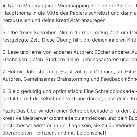
4.‌ Nutze Mindmapping: Mindmapping ist eine großartige T
Hauptthema ⁣in die Mitte⁣ des Papiers schreibst ‍und ​dann
herzustellen ⁢und ⁣deine Kreativität anzuregen.
5. ⁣Übe freies ⁣Schreiben:‍ Nimm dir regelmäßig Zeit, ⁤um fr
festgelegte⁢ Zeit. ‌Diese Übung hilft dir, deinen inneren K
6. Lese ​und lerne von anderen Autoren: Bücher anderer Aut
-techniken bieten. ⁣Studiere deine Lieblingsautoren und ⁤le
7.⁢ Hol dir ⁣Unterstützung: ⁣Es ist ‍völlig in Ordnung, um H
Autoren. Gemeinsames Brainstorming und Feedback⁤ können
8. Bleib geduldig und optimistisch: ‍Eine Schreibblockade ka
geduldig mit ⁤dir selbst und​ vertraue darauf, dass deine Kre
Fazit: ‌Das⁢ Überwinden einer Schreibblockade erfordert Z
kreative ⁣Meisterwerkschmiede zu⁣ entdecken​ und⁣ dein Bu
desto besser wirst ‍du‌ in der ‌Lage sein,‍ sie zu überwinde
überarbeiten‍ – effizient und mit Leidenschaft!