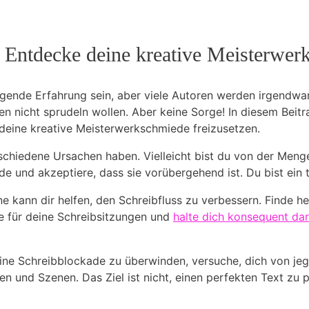
 Entdecke deine ‍kreative‌ Meisterwe
igende Erfahrung sein, aber ‌viele​ Autoren werden irgendwa
deen nicht‍ sprudeln wollen. Aber keine ‍Sorge! In diesem Beit
deine kreative Meisterwerkschmiede freizusetzen.
schiedene Ursachen haben.‍ Vielleicht bist du von der Meng
e‌ und‌ akzeptiere, dass‍ sie vorübergehend ist.⁣ Du bist ein
ine kann dir helfen, ⁢den Schreibfluss zu verbessern. ⁤Finde ⁤
le für​ deine Schreibsitzungen und
halte dich konsequent da
deine​ Schreibblockade zu⁣ überwinden, versuche, dich von ‌j
n und Szenen. Das Ziel ist‌ nicht, einen perfekten Text zu