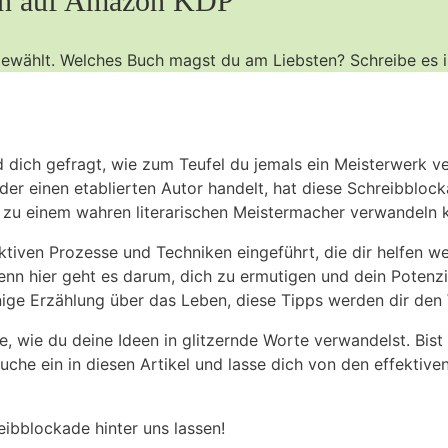
hen auf Amazon‍ KDP
usgewählt. Welches ‌Buch magst du am Liebsten? Schreibe es i
dich gefragt, wie zum Teufel du jemals ein ⁣Meisterwerk verf
r oder einen etablierten Autor handelt,⁤ hat diese Schreibblo
st zu einem wahren literarischen Meistermacher verwandeln 
ektiven‍ Prozesse und Techniken eingeführt,​ die dir helfen ‌w
enn hier geht es darum, dich zu ermutigen und dein ​Potenzial
nige Erzählung über das Leben, diese Tipps werden dir den​
rne, wie ​du deine Ideen in glitzernde ⁤Worte ⁢verwandelst. Bis
he ein in diesen⁣ Artikel ⁤und lasse dich ​von ⁣den‍ effektive
reibblockade hinter uns lassen!