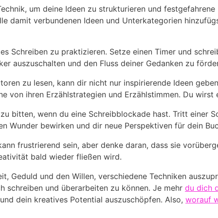
echnik,‍ um deine Ideen zu strukturieren und festgefahrene
 alle ‌damit ⁤verbundenen Ideen ⁤und Unterkategorien hinzuf
eies ‍Schreiben‌ zu praktizieren. Setze einen Timer und schreib
ritiker auszuschalten und den ​Fluss deiner Gedanken zu förde
oren zu lesen, kann dir nicht nur inspirierende Ideen geben,
rne ⁣von ihren Erzählstrategien und Erzählstimmen. Du wirst e
ilfe⁢ zu bitten, wenn du eine Schreibblockade hast. Tritt ein
 Wunder bewirken und dir neue​ Perspektiven für dein Buc
nn⁢ frustrierend sein,‌ aber denke ​daran, dass sie vorüberge
ativität​ bald wieder ⁣fließen wird.
eit, Geduld und den Willen, verschiedene ⁣Techniken auszupr
ch schreiben⁢ und überarbeiten‍ zu können. Je⁣ mehr
du⁢ dich 
n und dein kreatives Potential​ auszuschöpfen. Also,
worauf w