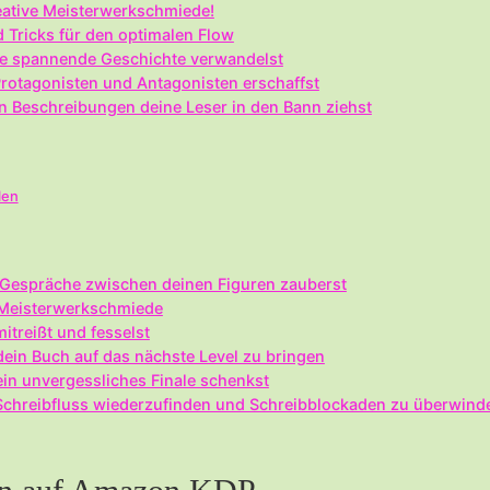
eative‌ Meisterwerkschmiede!
d Tricks für ⁤den ⁤optimalen Flow
ine spannende Geschichte verwandelst
Protagonisten und Antagonisten erschaffst
en Beschreibungen‌ deine Leser⁤ in ⁢den Bann ziehst
len
e ⁢Gespräche zwischen deinen Figuren‍ zauberst
en Meisterwerkschmiede
itreißt und fesselst
in ‍Buch auf das ‌nächste⁢ Level​ zu‍ bringen
ein unvergessliches ⁤Finale schenkst
n Schreibfluss wiederzufinden und Schreibblockaden zu überwind