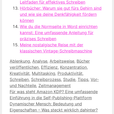
Leitfaden für effektives Schreiben
Hörbücher: Warum sie gut fürs Gehirn sind
und wie sie deine Denkfähigkeit fördern
können
Wie du die Normseite in Word einrichten
kannst: Eine umfassende Anleitung für
präzises Schreiben
Meine nostalgische Reise mit der
klassischen Vintage-Schreibmaschine
Kategorien
Ablenkung
,
Analyse
,
Arbeitsweise
,
Bücher
veröffentlichen
,
Effizienz
,
Konzentration
,
Kreativität
,
Multitasking
,
Produktivität
,
Schreiben
,
Schreibprozess
,
Studie
,
Tipps
,
Vor-
und Nachteile
,
Zeitmanagement
Für was steht Amazon KDP? Eine umfassende
Einführung in die Self-Publishing-Plattform
Dynamischer Mensch: Bedeutung und
Eigenschaften – Was steckt wirklich dahinter?