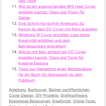
und Tools
Wie du ein ansprechendes NFS Heat Cover
erstellen kannst: Tipps und Tricks für
Gamer
Eine Schritt-für-Schritt-Anleitung: So
kannst du dein CD Cover mit Paint erstellen
Windows 10 Cover erstellen: Lass deine
Kreativität erblühen und dein
Betriebssystem erstrahlen!
Wie du mit Mac einfach ein CD Cover
erstellen kannst: Tipps und Tools für
kreative Designs
Tipps zur Gestaltung eines Werbeplakats
für ein Buch: So überzeugst du dein
Publikum
Kategorien
Anleitung
,
Buchcover
,
Bücher veröffentlichen
,
Cover Design
,
DIY-Projekte
,
Grafiksoftware
,
Kostenlose Ressourcen
,
Kreativität
,
Online-Tools
,