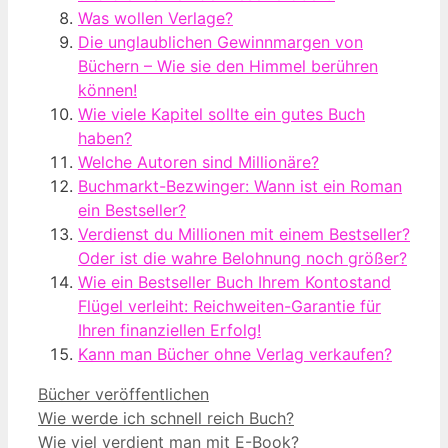
Was wollen Verlage?
Die unglaublichen Gewinnmargen von
Büchern – Wie sie den Himmel berühren
können!
Wie viele Kapitel sollte ein gutes Buch
haben?
Welche Autoren sind Millionäre?
Buchmarkt-Bezwinger: Wann ist ein Roman
ein Bestseller?
Verdienst du Millionen mit einem Bestseller?
Oder ist die wahre Belohnung noch größer?
Wie ein Bestseller Buch Ihrem Kontostand
Flügel verleiht: Reichweiten-Garantie für
Ihren finanziellen Erfolg!
Kann man Bücher ohne Verlag verkaufen?
Kategorien
Bücher veröffentlichen
Wie werde ich schnell reich Buch?
Wie viel verdient man mit E-Book?