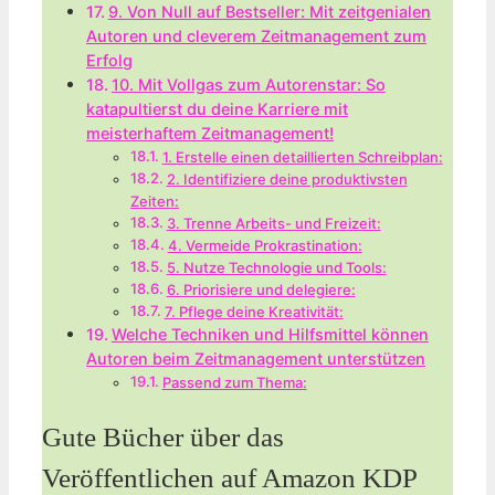
9. Von Null auf Bestseller: Mit zeitgenialen
Autoren und cleverem Zeitmanagement zum
Erfolg
10. Mit Vollgas zum Autorenstar: So
katapultierst du deine Karriere mit
meisterhaftem Zeitmanagement!
1. Erstelle einen detaillierten Schreibplan:
2. Identifiziere deine produktivsten
Zeiten:
3. Trenne Arbeits- und Freizeit:
4. Vermeide Prokrastination:
5. Nutze Technologie und Tools:
6. Priorisiere und delegiere:
7. Pflege deine Kreativität:
Welche Techniken und Hilfsmittel können
Autoren⁣ beim Zeitmanagement unterstützen
Passend zum Thema:
Gute Bücher über das
Veröffentlichen auf Amazon KDP