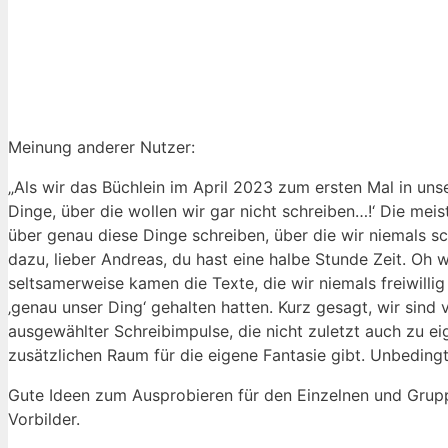
Meinung anderer⁢ Nutzer:
„Als wir das Büchlein im April 2023 zum ersten Mal in uns
Dinge, über die​ wollen⁢ wir gar nicht ⁤schreiben…!‘ Die me
über genau diese Dinge schreiben, über die‍ wir⁣ niemals sc
dazu, lieber Andreas, du hast eine halbe‌ Stunde Zeit. Oh w
seltsamerweise ‌kamen‌ die Texte, die ⁣wir niemals freiwil
‚genau unser Ding‘ gehalten ⁢hatten. Kurz gesagt,‌ wir si
ausgewählter ⁢Schreibimpulse,‌ die nicht ​zuletzt auch ⁢zu⁣
zusätzlichen ⁣Raum für die eigene Fantasie gibt. Unbedi
Gute Ideen zum‍ Ausprobieren für den Einzelnen⁣ und⁤ Grup
‍Vorbilder.