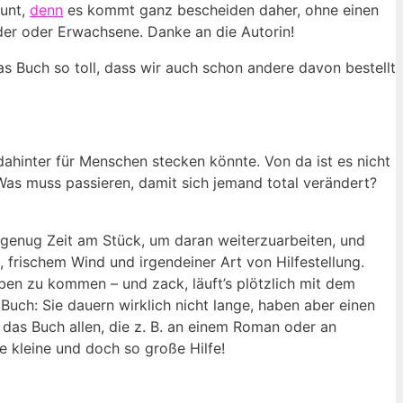
aunt,
denn
es‍ kommt ganz bescheiden⁣ daher, ohne einen
inder oder Erwachsene. Danke an die Autorin!
 Buch ‌so toll, dass wir auch⁤ schon andere davon bestellt
ahinter ⁢für Menschen stecken ⁣könnte. Von⁤ da ist es nicht
Was ‌muss ⁣passieren, damit sich jemand⁣ total verändert?
 genug‍ Zeit am ‌Stück, um⁢ daran weiterzuarbeiten, und
, frischem Wind und irgendeiner Art ⁢von Hilfestellung.
ben zu kommen – und​ zack, läuft’s‍ plötzlich mit dem
ch: Sie dauern wirklich‍ nicht lange, haben aber einen
 das Buch ⁣allen, die z. B. an einem ‍Roman oder an
kleine und ‌doch so große ⁤Hilfe!