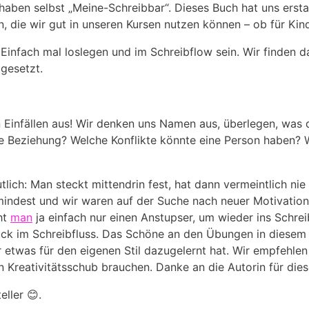
r haben selbst „Meine-Schreibbar“. Dieses Buch hat uns erst
n, die wir gut in unseren Kursen nutzen können – ob ​für​ K
nfach mal⁢ loslegen und im Schreibflow sein. Wir finden das
 gesetzt.
 Einfällen aus! Wir ⁣denken uns Namen aus,⁤ überlegen, was d
ne Beziehung? Welche⁣ Konflikte könnte ​eine ⁤Person haben? 
h: ‍Man ​steckt mittendrin ‍fest, hat dann vermeintlich​ nie
zumindest ‌und wir waren auf der Suche nach​ neuer Motivation
ht
man
ja einfach nur einen Anstupser, um wieder ins Schrei
k im Schreibfluss. Das ⁣Schöne an den Übungen in diesem Bu
 etwas für ⁤den eigenen ​Stil dazugelernt ⁤hat. Wir ‌empfehlen
 Kreativitätsschub brauchen. Danke an die Autorin für diese 
ller 😊.