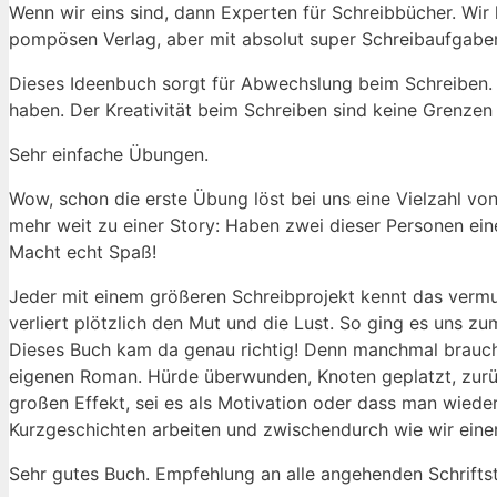
Wenn wir eins​ sind, dann Experten‍ für⁤ Schreibbücher. Wi
pompösen⁣ Verlag, ⁤aber mit ‌absolut super Schreibaufgabe
Dieses Ideenbuch sorgt für Abwechslung beim Schreiben. Ei
haben. ‌Der Kreativität beim Schreiben sind keine Grenzen⁢
Sehr​ einfache Übungen.
Wow, schon die⁤ erste Übung löst bei uns eine Vielzahl von
‌mehr weit ⁢zu ​einer Story:​ Haben zwei dieser Personen ei
Macht echt ⁣Spaß!
Jeder mit einem größeren Schreibprojekt kennt das vermutlic
⁣verliert plötzlich den Mut und die Lust. ⁣So ging es uns​ 
Dieses Buch kam da genau richtig! Denn manchmal brauc
eigenen Roman. Hürde überwunden, Knoten geplatzt,⁢ zurüc
großen Effekt, sei es als​ Motivation‌ oder dass man wieder
Kurzgeschichten arbeiten und zwischendurch wie wir einen​
Sehr gutes Buch. Empfehlung an alle⁢ angehenden Schriftste