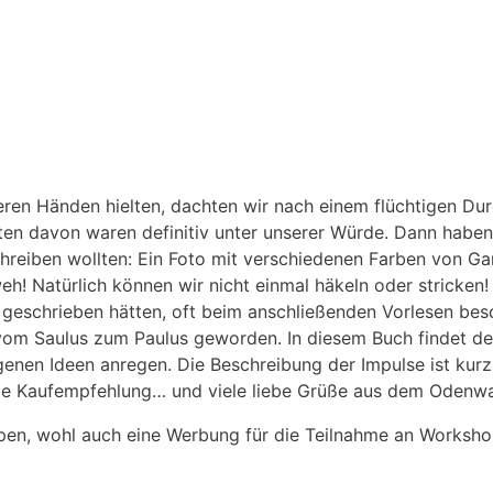
eren Händen hielten, dachten wir nach einem flüchtigen Durc
isten ‌davon waren‍ definitiv unter ⁢unserer⁤ Würde. Dann ha
hreiben wollten: Ein Foto mit verschiedenen ⁣Farben von ‌Garn
eh! Natürlich können wir nicht einmal ‍häkeln oder stricken! 
lig geschrieben ⁢hätten, oft beim anschließenden Vorlesen ⁣b
nd vom Saulus zum Paulus geworden. In diesem Buch findet de
 eigenen Ideen anregen. Die Beschreibung ​der Impulse ist ku
ngte Kaufempfehlung… und viele liebe Grüße aus dem Odenwa
pen, wohl auch eine ‍Werbung für die⁤ Teilnahme ‍an Worksh