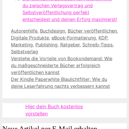
du zwischen Verlagsvertrag und
Selbstveröffentlichung perfekt
entscheidest und deinen Erfolg maximierst!
Kategorien
Autorenhilfe
,
Buchdesign
,
Bücher veröffentlichen
,
Digitale Produkte
,
eBook-Formatierung
,
KDP
,
Marketing
,
Publishing
,
Ratgeber
,
Schreib-Tipps
,
Selbstverlag
Verstehe die Vorteile von Bookondemand: Wie
du maßgeschneiderte Bücher erfolgreich
veröffentlichen kannst
Der Kindle Paperwhite Blaulichtfilter: Wie du
deine Leserfahrung nachts verbessern kannst
Hier dein Buch kostenlos
vorstellen
Neue Artikel per E-Mail erhalten