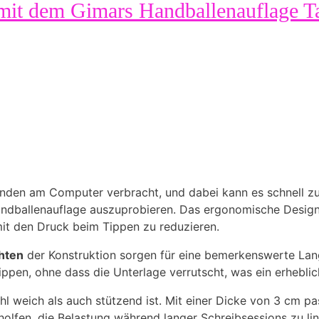
mit dem Gimars Handballenauflage Ta
e Stunden am Computer verbracht, und dabei kann es schne
andballenauflage auszuprobieren. Das ergonomische Desig
it den Druck beim Tippen zu reduzieren.
chten
der Konstruktion sorgen für eine bemerkenswerte Lang
ppen, ohne dass die Unterlage verrutscht, was ein erheblich
hl weich als auch stützend ist. Mit einer Dicke von 3 cm 
eholfen, die Belastung während langer Schreibsessions zu li