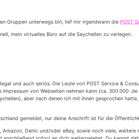
gen Gruppen unterwegs bin, lief mir irgendwann die
POST Se
ll, mein virtuelles Büro auf die Seychellen zu verlegen.
r, legal und auch seriös. Die Leute von POST Service & Consu
das Impressum von Webseiten nehmen kann (ca. 300.000 .de
hellen), aber nach denen ich mit ihnen gesprochen hatte, w
chland gemeldet, nur deine Anschrift ist für die Öffentlichk
e, Amazon, Denic und/oder eBay, sowie noch viele, weitere
d anschließend sofort an dich weitergeleitet. Du kannst da