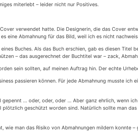
iges miterlebt – leider nicht nur Positives.
over verwendet hatte. Die Designerin, die das Cover entwor
b es eine Abmahnung für das Bild, weil ich es nicht nachwe
l eines Buches. Als das Buch erschien, gab es diesen Titel
chützen – das ausgerechnet der Buchtitel war – zack, Abma
 worden sein sollten, auf meinen Auftrag hin. Der echte Ur
usiness passieren können. Für jede Abmahnung musste ich ei
l gepennt … oder, oder, oder … Aber ganz ehrlich, wenn ich 
l plötzlich geschützt worden sind. Natürlich sollte man da
t, wie man das Risiko von Abmahnungen mildern konnte – ga