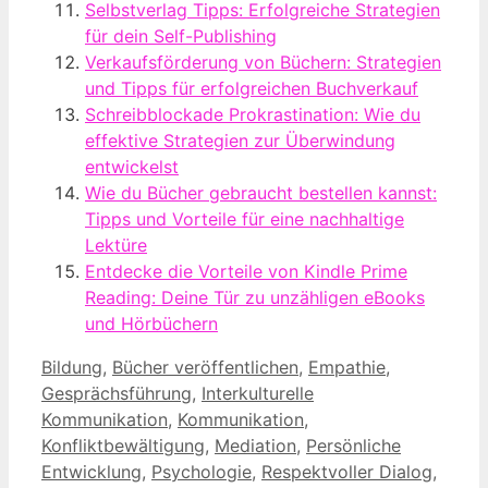
Selbstverlag Tipps: Erfolgreiche Strategien
für dein Self-Publishing
Verkaufsförderung von Büchern: Strategien
und Tipps für erfolgreichen Buchverkauf
Schreibblockade Prokrastination: Wie du
effektive Strategien zur Überwindung
entwickelst
Wie du Bücher gebraucht bestellen kannst:
Tipps und Vorteile für eine nachhaltige
Lektüre
Entdecke die Vorteile von Kindle Prime
Reading: Deine Tür zu unzähligen eBooks
und Hörbüchern
Kategorien
Bildung
,
Bücher veröffentlichen
,
Empathie
,
Gesprächsführung
,
Interkulturelle
Kommunikation
,
Kommunikation
,
Konfliktbewältigung
,
Mediation
,
Persönliche
Entwicklung
,
Psychologie
,
Respektvoller Dialog
,