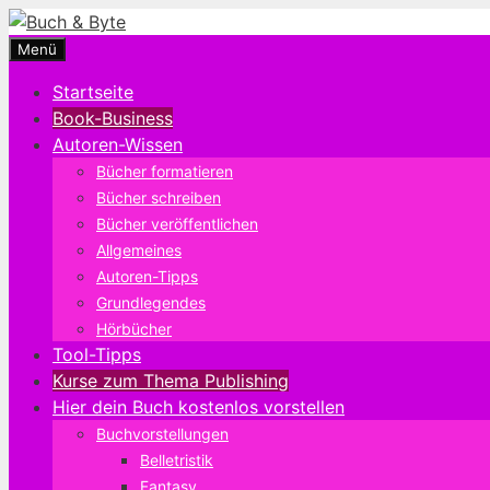
Zum
Inhalt
Menü
springen
Startseite
Book-Business
Autoren-Wissen
Bücher formatieren
Bücher schreiben
Bücher veröffentlichen
Allgemeines
Autoren-Tipps
Grundlegendes
Hörbücher
Tool-Tipps
Kurse zum Thema Publishing
Hier dein Buch kostenlos vorstellen
Buchvorstellungen
Belletristik
Fantasy