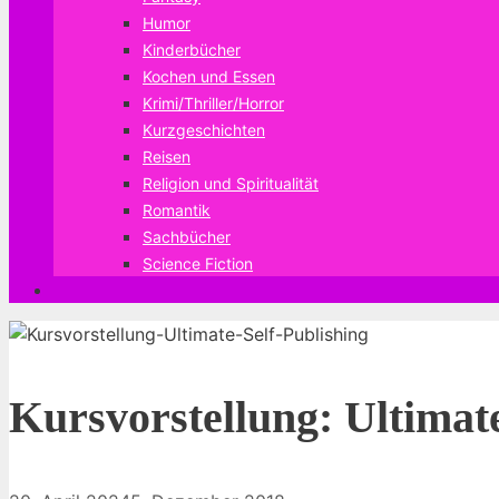
Humor
Kinderbücher
Kochen und Essen
Krimi/Thriller/Horror
Kurzgeschichten
Reisen
Religion und Spiritualität
Romantik
Sachbücher
Science Fiction
Kursvorstellung: Ultimate