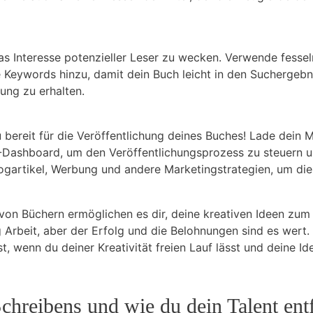
 ‌Interesse potenzieller⁤ Leser zu ‌wecken.‌ Verwende fesse
 ⁤Keywords hinzu, damit dein Buch leicht in den Suchergebn
bung zu erhalten.
u bereit ⁣für ⁤die Veröffentlichung deines ​Buches! Lade dei
ashboard, ⁣um den‌ Veröffentlichungsprozess⁤ zu steuern un
 Blogartikel, Werbung und andere Marketingstrategien, um die
⁣von Büchern ermöglichen es dir, deine kreativen ⁢Ideen zum
ig Arbeit, aber der⁢ Erfolg⁢ und die Belohnungen⁢ sind es we
, wenn du deiner⁢ Kreativität freien Lauf ‌lässt und deine ‍Id
 Schreibens und ​wie du dein Talent ent