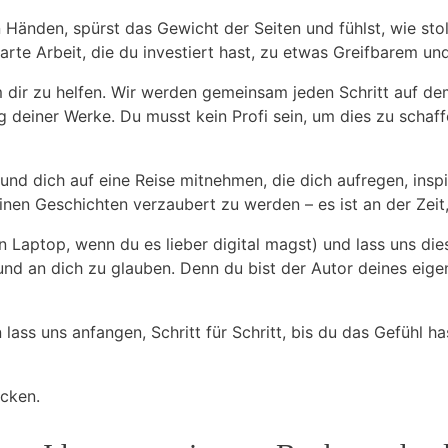
Händen,⁤ spürst das ‌Gewicht der Seiten und fühlst, wie stolz d
harte Arbeit, die du investiert‌ hast, zu etwas Greifbarem u
m ⁤dir zu helfen. Wir werden gemeinsam ‌jeden Schritt auf d
deiner Werke. Du⁤ musst kein Profi sein,⁢ um dies zu schaffen.
und dich auf eine ⁢Reise mitnehmen, die dich aufregen, ins
einen Geschichten verzaubert zu werden – es ist an der Zeit,
inen Laptop, wenn du es lieber digital magst) ‌und lass uns 
und an dich zu glauben. Denn du bist ‌der Autor deines eige
lass uns⁢ anfangen, Schritt für Schritt, bis du das Gefühl h
ecken.