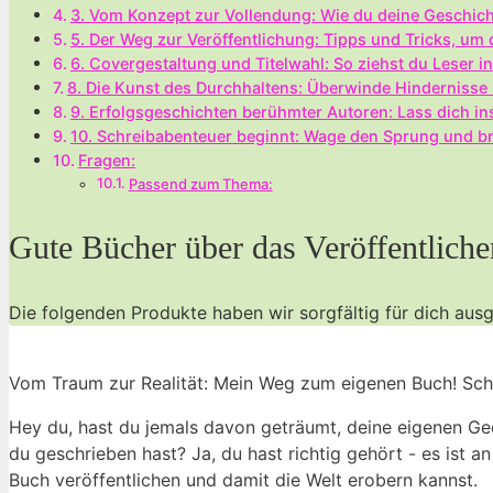
3.⁣ Vom Konzept zur Vollendung: Wie du deine​ Geschicht
5. Der Weg zur Veröffentlichung: Tipps und⁢ Tricks, um
6. Covergestaltung und Titelwahl: ‌So ziehst du Leser 
8. Die Kunst des Durchhaltens: Überwinde ‍Hindernisse u
9. Erfolgsgeschichten berühmter Autoren: Lass dich‍ in
10. Schreibabenteuer beginnt: Wage den Sprung und br
Fragen:
Passend zum Thema:
Gute Bücher über ⁤das⁢ Veröffentli
Die folgenden Produkte haben ⁢wir sorgfältig für dich aus
Vom Traum zur Realität: Mein ⁢Weg zum eigenen Buch! Schr
Hey du, hast du jemals davon ​geträumt, deine eigenen G
du geschrieben ⁤hast?​ Ja,⁣ du hast richtig gehört -‍ es ist 
Buch veröffentlichen und damit die‍ Welt erobern kannst.