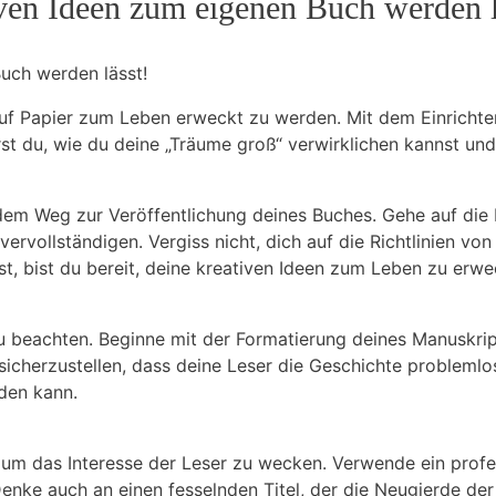
ven Ideen⁢ zum eigenen Buch werden l
uch werden⁣ lässt!
, auf Papier zum Leben erweckt zu werden. Mit dem Einrich
st du, wie du deine‍ „Träume groß“ verwirklichen kannst und
dem​ Weg zur ‌Veröffentlichung deines Buches. Gehe auf die‌ K
 vervollständigen. Vergiss nicht, dich auf die Richtlinien v
st, ⁤bist du bereit, deine⁢ kreativen⁢ Ideen zum Leben zu ⁤erw
u beachten. Beginne mit der Formatierung deines Manuskripts.
sicherzustellen, dass deine Leser die Geschichte problemlos 
rden kann.
 um das‍ Interesse der Leser zu wecken. Verwende ein profe
 Denke auch an⁣ einen fesselnden Titel, der die Neugierde d