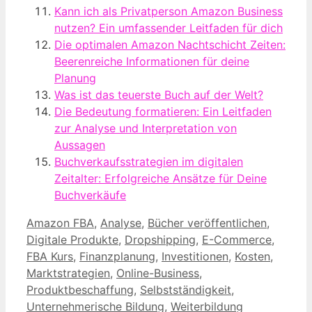
Kann ich als Privatperson Amazon Business
nutzen? Ein umfassender Leitfaden für dich
Die optimalen Amazon Nachtschicht Zeiten:
Beerenreiche Informationen für deine
Planung
Was ist das teuerste Buch auf der Welt?
Die Bedeutung formatieren: Ein Leitfaden
zur Analyse und Interpretation von
Aussagen
Buchverkaufsstrategien im digitalen
Zeitalter: Erfolgreiche Ansätze für Deine
Buchverkäufe
Kategorien
Amazon FBA
,
Analyse
,
Bücher veröffentlichen
,
Digitale Produkte
,
Dropshipping
,
E-Commerce
,
FBA Kurs
,
Finanzplanung
,
Investitionen
,
Kosten
,
Marktstrategien
,
Online-Business
,
Produktbeschaffung
,
Selbstständigkeit
,
Unternehmerische Bildung
,
Weiterbildung