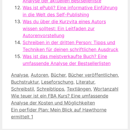
Analyse der aktuellen Bestsellerliste
Was ist ePubli? Eine informative Einführung
in die Welt des Self-Publishing
Was du über die Kurzvita eines Autors
wissen solltest: Ein Leitfaden zur
Autorenvorstellung
Schreiben in der dritten Person: Tipps und
Techniken für deinen schriftlichen Ausdruck
Was ist das meistverkaufte Buch? Eine
umfassende Analyse der Bestsellerlisten
Kategorien
Analyse
,
Autoren
,
Bücher
,
Bücher veröffentlichen
,
Buchstruktur
,
Leseforschung
,
Literatur
,
Schreibstil
,
Schreibtipps
,
Textlängen
,
Wortanzahl
Wie teuer ist ein FBA Kurs? Eine umfassende
Analyse der Kosten und Möglichkeiten
Ein perfider Plan: Mein Blick auf Hawthorne
ermittelt 1