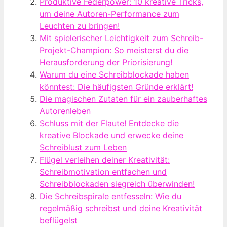
Produktive Federpower: 10 kreative Tricks,
um deine Autoren-Performance zum
Leuchten zu bringen!
Mit spielerischer Leichtigkeit zum Schreib-
Projekt-Champion: So meisterst du die
Herausforderung der Priorisierung!
Warum du eine Schreibblockade haben
könntest: Die häufigsten Gründe erklärt!
Die magischen Zutaten für ein zauberhaftes
Autorenleben
Schluss mit der Flaute! Entdecke die
kreative Blockade und erwecke deine
Schreiblust zum Leben
Flügel verleihen deiner Kreativität:
Schreibmotivation entfachen und
Schreibblockaden siegreich überwinden!
Die Schreibspirale entfesseln: Wie du
regelmäßig schreibst und deine Kreativität
beflügelst