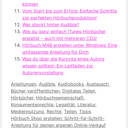
können
Vom Start bis zum Erfolg: Einfache Schritte
zur perfekten Hörbuchproduktion!
Wer steckt hinter Audible?
Wie du ganz einfach iTunes Hörbücher
erstellst – auch mit mehreren CDs!
Hörbuch M4B erstellen unter Windows: Eine
umfassende Anleitung für Dich
Was du über die Kurzvita eines Autors
wissen solltest: Ein Leitfaden zur
Autorenvorstellung
Kategorien
Anleitungen
,
Audible
,
Audiobooks
,
Austausch
,
Bücher veröffentlichen
,
Digitales Teilen
,
Hörbücher
,
Hörbuchgemeinschaft
,
Konsumentenrechte
,
Legalität
,
Literatur
,
Mediennutzung
,
Rechte
,
Teilen
,
Tipps
Hörbuch Shop erstellen: Schritt-für-Schritt-
Anleitung für deinen eigenen Online-Verkauf