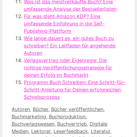
Was ist das meistverkaufte Buch? Eine
umfassende Analyse der Bestsellerlisten
Für was steht Amazon KDP? Eine
umfassende Einführung in die Self-
Publishing-Plattform
Wie lange dauert es, ein gutes Buch zu
schreiben? Ein Leitfaden für angehende
Autoren
Verlagsvertrag oder Eigenregie: Die
richtige Veröffentlichungsstrategie für
deinen Erfolg im Buchmarkt
Programm Buch Schreiben: Eine Schritt-für-
Schritt-Anleitung für Deinen erfolgreichen
Schreibprozess
Kategorien
Autoren
,
Bücher
,
Bücher veröffentlichen
,
Buchmarketing
,
Buchproduktion
,
Buchverlagswesen
,
Buchvertrieb
,
Digitale
Medien
,
Lektorat
,
Leserfeedback
,
Literatur
,