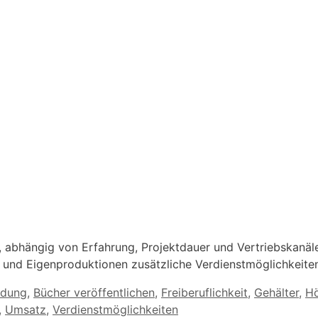
 abhängig von Erfahrung, Projektdauer und Vertriebskanäl
 und Eigenproduktionen zusätzliche Verdienstmöglichkeite
ldung
,
Bücher veröffentlichen
,
Freiberuflichkeit
,
Gehälter
,
Hö
,
Umsatz
,
Verdienstmöglichkeiten