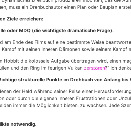
in dynamisches Drehbuch produzieren möchten, das die Aufm
auen, muss ein Drehbuchautor einen Plan oder Bauplan erstel
en Ziele erreichen:
olle oder MDQ (die wichtigste dramatische Frage).
 und am Ende des Films auf eine bestimmte Weise beantwort
em Kampf mit seinen inneren Dämonen sowie seinem Kampf 
en Hobbit die kolossale Aufgabe übertragen wird, einen mag
füllen und den Ring im feurigen Vulkan
zerstören
?“ Ich denk
ichtige strukturelle Punkte
im Drehbuch von Anfang bis 
denen der Held während seiner Reise einer Herausforderung
on oder durch die eigenen inneren Frustrationen oder Unzu
 Helden immer die Möglichkeit bieten, zu wachsen. Jede Szen
likte notwendig.