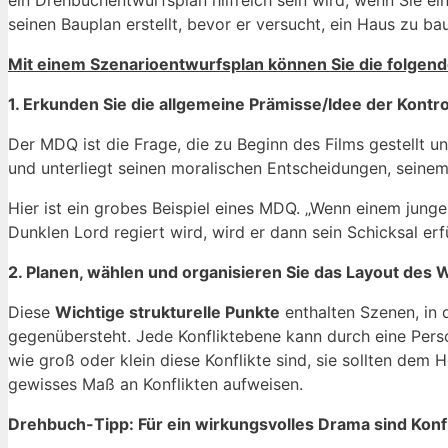
ein Drehbuchentwurfsplan hilfreich sein wird, wenn Sie e
seinen Bauplan erstellt, bevor er versucht, ein Haus zu b
Mit einem Szenarioentwurfsplan können Sie die folgend
1. Erkunden Sie die allgemeine Prämisse/Idee der Kontr
Der MDQ ist die Frage, die zu Beginn des Films gestellt
und unterliegt seinen moralischen Entscheidungen, sein
Hier ist ein grobes Beispiel eines MDQ. „Wenn einem jung
Dunklen Lord regiert wird, wird er dann sein Schicksal er
2. Planen, wählen und organisieren Sie das Layout des
W
Diese
Wichtige strukturelle Punkte
enthalten Szenen, in 
gegenübersteht. Jede Konfliktebene kann durch eine Pers
wie groß oder klein diese Konflikte sind, sie sollten dem
gewisses Maß an Konflikten aufweisen.
Drehbuch-Tipp: Für ein wirkungsvolles Drama sind Konf