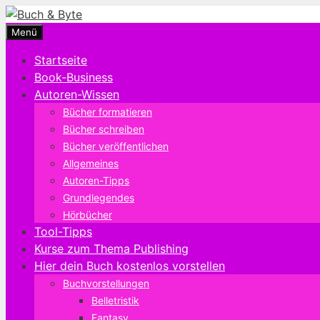
Zum
Inhalt
Menü
springen
Startseite
Book-Business
Autoren-Wissen
Bücher formatieren
Bücher schreiben
Bücher veröffentlichen
Allgemeines
Autoren-Tipps
Grundlegendes
Hörbücher
Tool-Tipps
Kurse zum Thema Publishing
Hier dein Buch kostenlos vorstellen
Buchvorstellungen
Belletristik
Fantasy