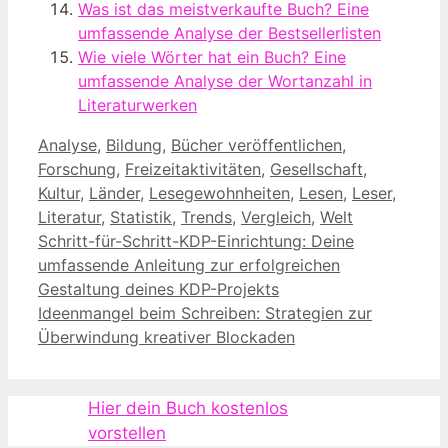
Was ist das meistverkaufte Buch? Eine
umfassende Analyse der Bestsellerlisten
Wie viele Wörter hat ein Buch? Eine
umfassende Analyse der Wortanzahl in
Literaturwerken
Kategorien
Analyse
,
Bildung
,
Bücher veröffentlichen
,
Forschung
,
Freizeitaktivitäten
,
Gesellschaft
,
Kultur
,
Länder
,
Lesegewohnheiten
,
Lesen
,
Leser
,
Literatur
,
Statistik
,
Trends
,
Vergleich
,
Welt
Schritt-für-Schritt-KDP-Einrichtung: Deine
umfassende Anleitung zur erfolgreichen
Gestaltung deines KDP-Projekts
Ideenmangel beim Schreiben: Strategien zur
Überwindung kreativer Blockaden
Hier dein Buch kostenlos
vorstellen