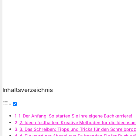
Inhaltsverzeichnis
1. Der Anfang: So starten Sie Ihre eigene Buchkarriere!
2. Ideen festhalten: Kreative Methoden für die Ideens
3. Das Schreiben: Tipps und Tricks für den Schreibpro
4. Ein würdiger Abschluss: So beenden Sie Ihr Buch erf