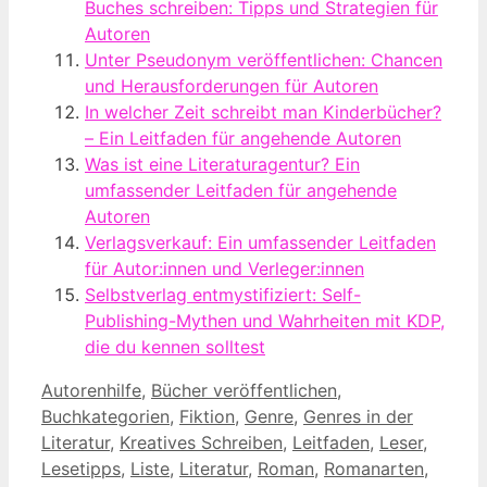
Buches schreiben: Tipps und Strategien für
Autoren
Unter Pseudonym veröffentlichen: Chancen
und Herausforderungen für Autoren
In welcher Zeit schreibt man Kinderbücher?
– Ein Leitfaden für angehende Autoren
Was ist eine Literaturagentur? Ein
umfassender Leitfaden für angehende
Autoren
Verlagsverkauf: Ein umfassender Leitfaden
für Autor:innen und Verleger:innen
Selbstverlag entmystifiziert: Self-
Publishing-Mythen und Wahrheiten mit KDP,
die du kennen solltest
Kategorien
Autorenhilfe
,
Bücher veröffentlichen
,
Buchkategorien
,
Fiktion
,
Genre
,
Genres in der
Literatur
,
Kreatives Schreiben
,
Leitfaden
,
Leser
,
Lesetipps
,
Liste
,
Literatur
,
Roman
,
Romanarten
,