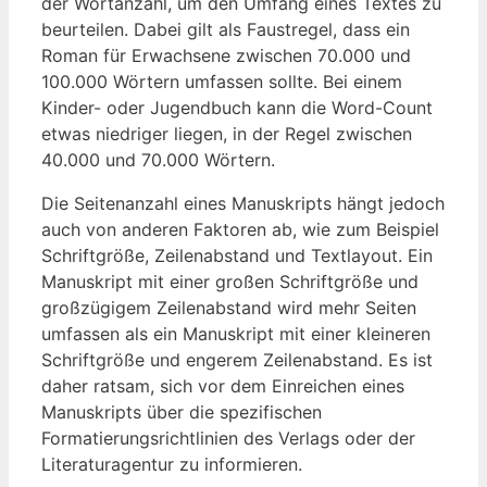
der Wortanzahl,⁤ um den Umfang eines Textes zu
beurteilen. Dabei gilt⁢ als Faustregel, dass ein
Roman für Erwachsene zwischen 70.000 und
100.000 Wörtern umfassen sollte. Bei einem
Kinder- oder Jugendbuch​ kann die Word-Count
etwas niedriger liegen, in der ‌Regel zwischen
40.000 ‍und 70.000 Wörtern.
Die Seitenanzahl eines Manuskripts hängt ⁣jedoch​
auch von ‍anderen​ Faktoren ab, wie⁤ zum Beispiel
Schriftgröße, ​Zeilenabstand und Textlayout. Ein
Manuskript mit einer großen Schriftgröße und
großzügigem Zeilenabstand wird mehr Seiten
umfassen als ein Manuskript mit​ einer kleineren
⁤Schriftgröße und engerem Zeilenabstand.⁤ Es⁤ ist
⁤daher ratsam, sich vor ⁤dem Einreichen eines
Manuskripts über die‌ spezifischen
Formatierungsrichtlinien des‌ Verlags ⁢oder der
Literaturagentur⁤ zu ⁣informieren.