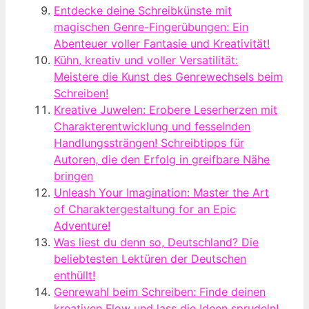
Entdecke deine Schreibkünste mit
magischen Genre-Fingerübungen: Ein
Abenteuer voller Fantasie und Kreativität!
Kühn, kreativ und voller Versatilität:
Meistere die Kunst des Genrewechsels beim
Schreiben!
Kreative Juwelen: Erobere Leserherzen mit
Charakterentwicklung und fesselnden
Handlungssträngen! Schreibtipps für
Autoren, die den Erfolg in greifbare Nähe
bringen
Unleash Your Imagination: Master the Art
of Charaktergestaltung for an Epic
Adventure!
Was liest du denn so, Deutschland? Die
beliebtesten Lektüren der Deutschen
enthüllt!
Genrewahl beim Schreiben: Finde deinen
kreativen Flow und lass die Ideen sprudeln!